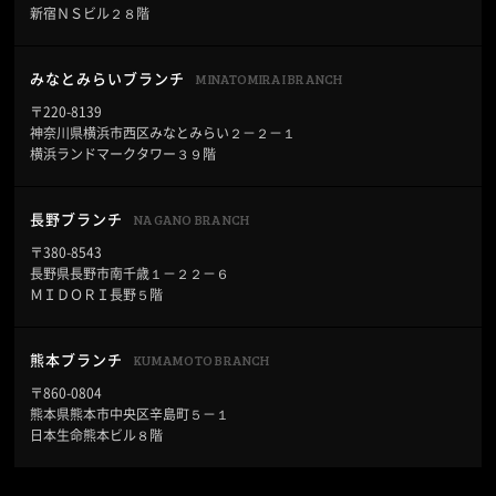
新宿ＮＳビル２８階
MINATOMIRAI BRANCH
みなとみらいブランチ
〒220-8139
神奈川県横浜市西区みなとみらい２－２－１
横浜ランドマークタワー３９階
NAGANO BRANCH
長野ブランチ
〒380-8543
長野県長野市南千歳１－２２－６
ＭＩＤＯＲＩ長野５階
KUMAMOTO BRANCH
熊本ブランチ
〒860-0804
熊本県熊本市中央区辛島町５－１
日本生命熊本ビル８階