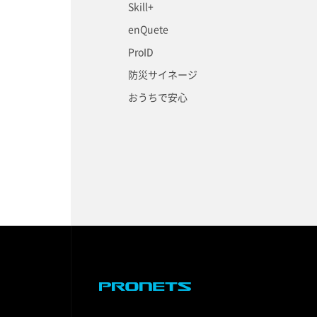
Skill+
enQuete
ProID
防災サイネージ
おうちで安心