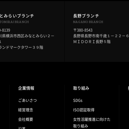
とみらいブランチ
長野ブランチ
TOMIRAI BRANCH
NAGANO BRANCH
-8139
〒380-8543
川県横浜市西区みなとみらい２－
長野県長野市南千歳１－２２－
１
ＭＩＤＯＲＩ長野５階
ランドマークタワー３９階
企業情報
取り組み
ごあいさつ
SDGs
経営理念
ISO認証取得
会社概要
女性活躍推進に向けた
取り組み
沿革