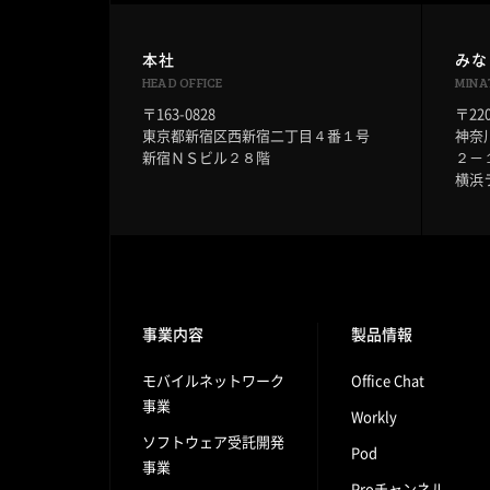
本社
みな
HEAD OFFICE
MINA
〒163-0828
〒220
東京都新宿区西新宿二丁目４番１号
神奈
新宿ＮＳビル２８階
２－
横浜
事業内容
製品情報
モバイルネットワーク
Office Chat
事業
Workly
ソフトウェア受託開発
Pod
事業
Proチャンネル