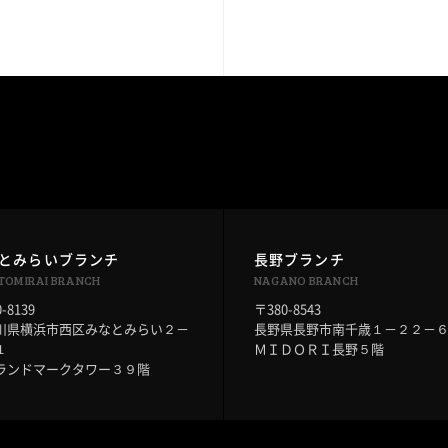
とみらいブランチ
長野ブランチ
TOMIRAI BRANCH
NAGANO BRANCH
-8139
〒380-8543
川県横浜市西区みなとみらい２－
長野県長野市南千歳１－２２－
１
ＭＩＤＯＲＩ長野５階
ランドマークタワー３９階