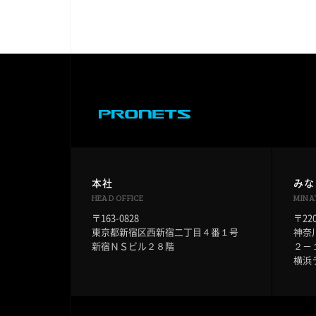
本社
みな
HEAD OFFICE
MINA
〒163-0828
〒220
東京都新宿区西新宿二丁目４番１号
神奈
新宿ＮＳビル２８階
２－
横浜